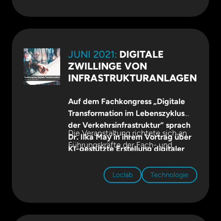
auf
dbz.de
.
JUNI 2021:
DIGITALE
ZWILLINGE VON
INFRASTRUKTURANLAGEN
Auf dem Fachkongress „Digitale
Transformation im Lebenszyklus
der Verkehrsinfrastruktur“ sprach
Die Veranstaltung richtete sich an
Dr. Ilka May in ihrem Vortrag über
Führungskräfte der Fach- und
KI-gestützte Erstellung digitaler
Führungskräfte rund um die
Zwillinge von Infrastrukturanlagen.
Bauwirtschaft.
Loclab
Technologie
Themenschwerpunkte waren
Sicherheit, Dauerhaftigkeit,
Zuverlässigkeit, Verfügbarkeit und
Leistungsfähigkeit im ganzheitlichen