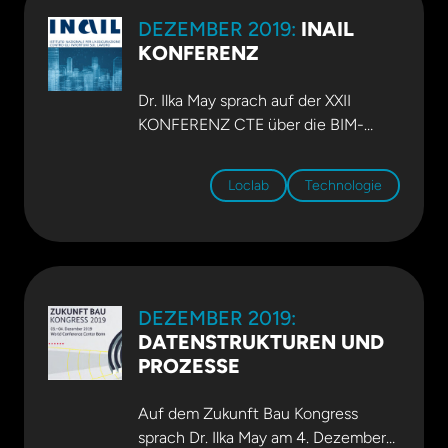
Dutzend Teams an die Spitze. Der
DEZEMBER 2019:
INAIL
Digital AI Hackathon ist
KONFERENZ
von
Primetals
Technologies
. und
voestalpine
. ins
Leben gerufen worden, um die
Dr. Ilka May sprach auf der XXII
besten Ideen und Lösungen in einem
KONFERENZ CTE über die BIM-
Rapid-Prototyping-Format zu
Kommission, die EU BIM Task Group,
schaffen. Start ups und Innovatoren
proprietäre Richtlinien, Common
Loclab
Technologie
mussten in nur 48 Stunden neue
Space, Informationsspezifikationen
und innovative Lösungen rund um
und Informationsflussmanagement.
vier Anwendungsfälle entwickeln.
DEZEMBER 2019:
DATENSTRUKTUREN UND
PROZESSE
Auf dem Zukunft Bau Kongress
sprach Dr. Ilka May am 4. Dezember