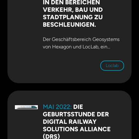
IN DEN BEREICHEN
VERKEHR, BAU UND
STADTPLANUNG ZU
BESCHLEUNIGEN.
Der Geschäftsbereich Geosystems
von Hexagon und LocLab, ein
führendes Unternehmen im Bereich
der Erstellung digitaler 3D-
Loclab
Zwillingsinhalte, gaben heute eine
strategische Partnerschaft bekannt,
bei der sie gemeinsam verschiedene
Branchen mit Smart Digital Realities
in deren Planungs-, Bau- und
MAI 2022:
DIE
Betriebsprozessen unterstützen.
GEBURTSSTUNDE DER
Hexagon News.
DIGITAL RAILWAY
SOLUTIONS ALLIANCE
(DRS)