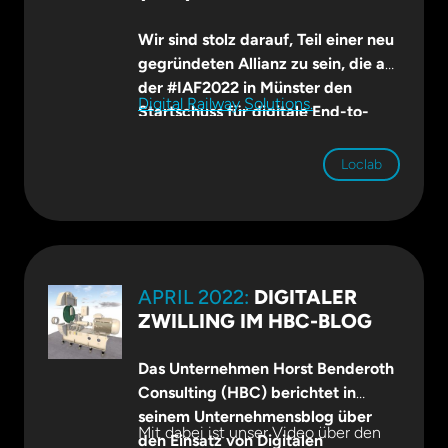
Wir sind stolz darauf, Teil einer neu
gegründeten Allianz zu sein, die auf
der #IAF2022 in Münster den
Digital Railway Solutions.
Startschuss für digitale End-to-
End-Lösungen für die
#Schieneninfrastruktur gegeben
Loclab
hat.
15 führende europäische
#Eisenbahntechnologie-Pioniere
gaben die Gründung der Digital
Railway Solutions Alliance bekannt,
ein offenes Innovations-Ökosystem
APRIL 2022:
DIGITALER
zur Erhöhung der #Sicherheit,
ZWILLING IM HBC-BLOG
#Effizienz und #Kapazität der
weltweiten Eisenbahnnetze. Die
Das Unternehmen Horst Benderoth
#DRSAlliance bringt erstklassige,
Consulting (HBC) berichtet in
technologieorientierte Unternehmen
seinem Unternehmensblog über
zusammen, die sich alle auf die
Mit dabei ist unser Video über den
den Einsatz von Digitalen
Optimierung von Eisenbahnnetzen