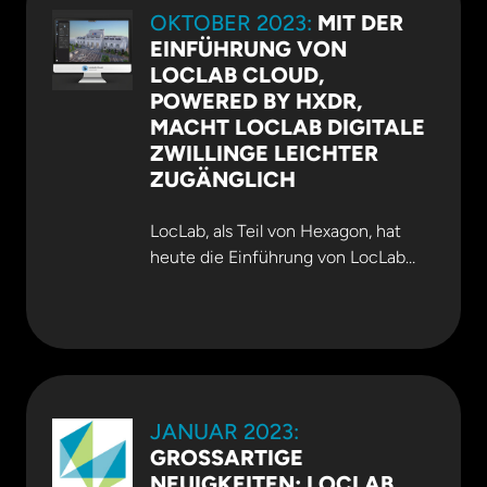
OKTOBER 2023:
MIT DER
Kollegin.
EINFÜHRUNG VON
LOCLAB CLOUD,
POWERED BY HXDR,
MACHT LOCLAB DIGITALE
ZWILLINGE LEICHTER
ZUGÄNGLICH
LocLab, als Teil von Hexagon, hat
heute die Einführung von LocLab
Cloud, powered by HxDR, bekannt
gegeben. Die cloudbasierte
Plattform bietet eine sichere End-
to-End-Lösung für digitale 3D-
Zwillinge und ermöglicht die
Verwaltung und Überwachung von
JANUAR 2023:
Modellen. Sie fungiert als offene
GROSSARTIGE N
Plattform, die es Partnern ermöglicht,
EUIGKEITEN: LOCLAB G