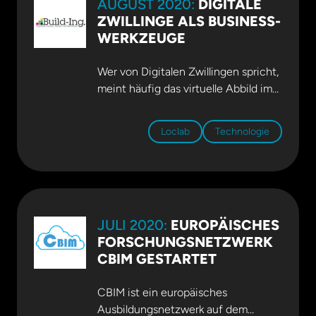
AUGUST 2020:
DIGITALE
May eingeholt. Mehr dazu
ZWILLINGE ALS BUSINESS-
im
Presseportal des ZDF
.
WERKZEUGE
Wer von Digitalen Zwillingen spricht,
meint häufig das virtuelle Abbild im
Planen und Bauen. Dass ihre
Erstellung nicht kosten- und
Loclab
Technologie
datenintensiv sein muss, zeigt eine
technologische Lösung von LocLab
Consulting. Ilka May zeigt im
Fachartikel der Zeitschrift Build-Ing
auf, wie’s geht!.
JULI 2020:
EUROPÄISCHES
FORSCHUNGSNETZWERK
CBIM GESTARTET
CBIM ist ein europäisches
Ausbildungsnetzwerk auf dem