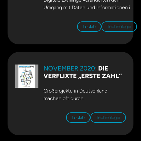
Umgang mit Daten und Informationen im
gesamten Lebenszyklus von Bauwerken
und technischen Anlagen, auch während
Loclab
Technologie
der Betriebs- und Produktionsphase. Dr.
Ilka May berichtet über Anwendungen in
der Energiewirtschaft. Mehr dazu
auf
BUSINESS GEOMATICS
.
NOVEMBER 2020:
DIE
VERFLIXTE „ERSTE ZAHL“
Großprojekte in Deutschland
machen oft durch
Negativschlagzeilen auf sich
aufmerksam. Kostenexplosion und
Loclab
Technologie
Terminüberschreitungen bilden hier
eher die Regel als die Ausnahme.
Dabei kann das ganz anders laufen.