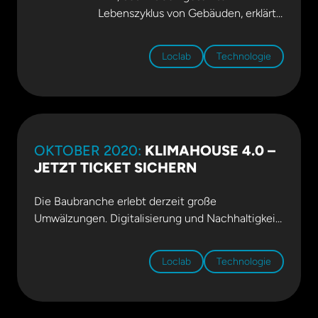
Lebenszyklus von Gebäuden, erklärt
Expertin Ilka May. Das bringt einige
Vorteile auch Hoteliers mit sich. Für
Loclab
Technologie
eine rasche Umsetzung muss jedoch
der größte Auftraggeber der
Baubranche aktiv werden.
Das
Interview in der Südtiroler
Wirtschaftszeitung
OKTOBER 2020:
KLIMAHOUSE 4.0 –
JETZT TICKET SICHERN
Die Baubranche erlebt derzeit große
Umwälzungen. Digitalisierung und Nachhaltigkeit
sind dabei zwei Stichworte, die zukünftige
Entwicklungen prägen werden. Die neue
Loclab
Technologie
Kommunikations- und Informationsplattform
„Klimahouse 4.0“ startet mit diesen Themen in
einen halbtägigen gleichnamigen Kongress. Am 8.