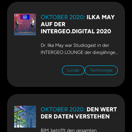
Heinz Ehrbar und Dr. Ilka May
schauen in ihrem Beitrag im
OKTOBER 2020:
ILKA MAY
„Infrastrukturatlas 2020“ der
AUF DER
Heinrich-Böll-Stiftung über die
INTERGEO.DIGITAL 2020
Grenzen. Mehr dazu im
PDF auf der
Webseite der Heinrich-Böll-Stiftung
.
Dr. Ilka May war Studiogast in der
INTERGEO LOUNGE der diesjährigen
INTERGEO.digital. Sie berichtet im
Gespräch über ihre Erfahrungen mit
Loclab
Technologie
BIM und digitalen Zwillingen. Und sie
spricht auch zu einem ganz
besonderen Thema: die Rolle von
Frauen in
Ingenieurberufen.
Schauen Sie rein!
OKTOBER 2020:
DEN WERT
Video auf Youtube
DER DATEN VERSTEHEN
BIM, betrifft den gesamten