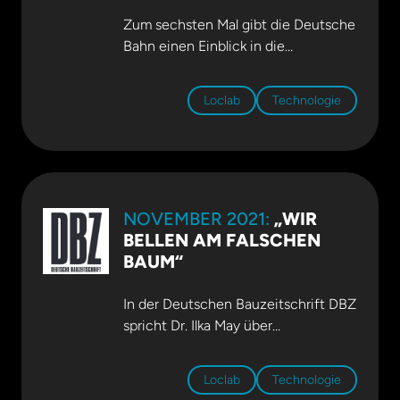
Network
.
präsentiert.
Swissbau
.
Zum sechsten Mal gibt die Deutsche
Bahn einen Einblick in die
Investitionen zur Stärkung der
Schiene. Mit der
Loclab
Technologie
Buchveröffentlichung
„Infrastrukturprojekte 2020“ zeigt die
Bahn, was sie kann. Mit dabei ist
LocLab Consulting. Mehr dazu
auf
pmcmedia.com
.
NOVEMBER 2021:
„WIR
BELLEN AM FALSCHEN
BAUM“
In der Deutschen Bauzeitschrift DBZ
spricht Dr. Ilka May über
Herausforderungen und Aufgaben
bei der Digitalisierung in der
Loclab
Technologie
Bauwirtschaft. Mehr dazu