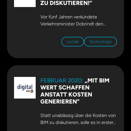
ZU DISKUTIEREN!“
und Videos auf
baden online
.
Vor fünf Jahren verkündete
Verkehrsminister Dobrindt den
Stufenplan Digitales Planen und
Bauen. Dr. Ilka May gehörte zu den
Loclab
Technologie
maßgeblichen AutorInnen. Wir
sprachen mit ihr über ihre Bilanz
nach fünf Jahren Stufenplan und die
Perspektiven für BIM in Deutschland.
Das komplette Interview mit Dr. Ilka
FEBRUAR 2020:
„MIT BIM
May auf
Build-Ing
WERT SCHAFFEN
ANSTATT KOSTEN
GENERIEREN"
Statt unablässig über die Kosten von
BIM zu diskutieren, solle es in erster
Linie darum gehen, die Werte der