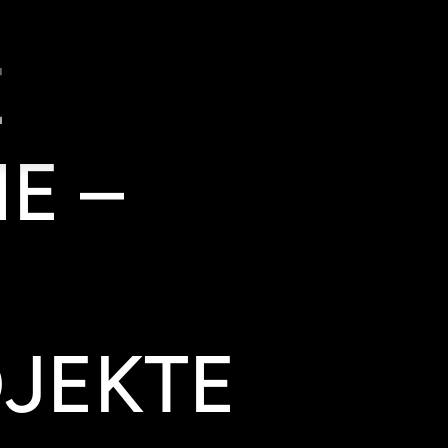
E
E –
EKTE S