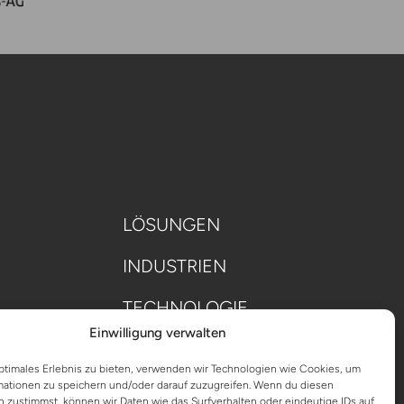
LÖSUNGEN
INDUSTRIEN
TECHNOLOGIE
Einwilligung verwalten
ÜBER UNS
ptimales Erlebnis zu bieten, verwenden wir Technologien wie Cookies, um
mationen zu speichern und/oder darauf zuzugreifen. Wenn du diesen
 zustimmst, können wir Daten wie das Surfverhalten oder eindeutige IDs auf