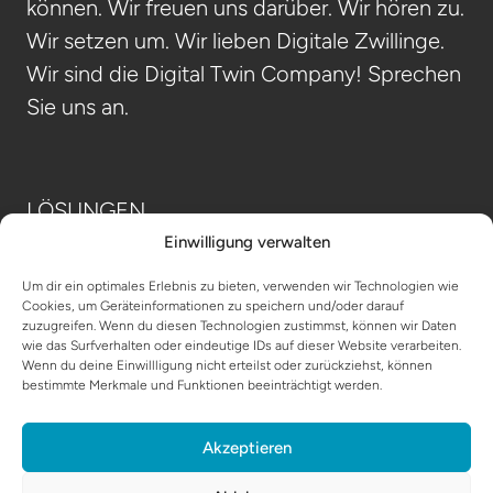
können. Wir freuen uns darüber. Wir hören zu.
Wir setzen um. Wir lieben Digitale Zwillinge.
Wir sind die Digital Twin Company! Sprechen
Sie uns an.
LÖSUNGEN
Einwilligung verwalten
INDUSTRIEN
Um dir ein optimales Erlebnis zu bieten, verwenden wir Technologien wie
TECHNOLOGIE
Cookies, um Geräteinformationen zu speichern und/oder darauf
zuzugreifen. Wenn du diesen Technologien zustimmst, können wir Daten
ÜBER UNS
wie das Surfverhalten oder eindeutige IDs auf dieser Website verarbeiten.
Wenn du deine Einwillligung nicht erteilst oder zurückziehst, können
bestimmte Merkmale und Funktionen beeinträchtigt werden.
IHR PROJEKT
Akzeptieren