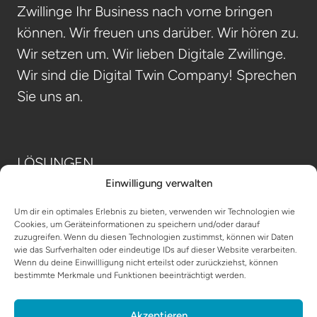
Zwillinge Ihr Business nach vorne bringen
können. Wir freuen uns darüber. Wir hören zu.
Wir setzen um. Wir lieben Digitale Zwillinge.
Wir sind die Digital Twin Company! Sprechen
Sie uns an.
LÖSUNGEN
Einwilligung verwalten
INDUSTRIEN
Um dir ein optimales Erlebnis zu bieten, verwenden wir Technologien wie
TECHNOLOGIE
Cookies, um Geräteinformationen zu speichern und/oder darauf
zuzugreifen. Wenn du diesen Technologien zustimmst, können wir Daten
ÜBER UNS
wie das Surfverhalten oder eindeutige IDs auf dieser Website verarbeiten.
Wenn du deine Einwillligung nicht erteilst oder zurückziehst, können
bestimmte Merkmale und Funktionen beeinträchtigt werden.
IHR PROJEKT
Akzeptieren